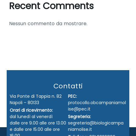
Recent Comments
Nessun commento da mostrare.
Contatti
Via Ponte di Tappia n. 82
PEC:
Napoli – 80133
protocollo.obcampaniamol
ise@pec.it
Orari di ricevimento:
dal lunedì al venerdì
Segreteria:
dalle ore 9.00 alle ore 13.00
segreteria@biologicampa
e dalle ore 15.00 alle ore
niamolise.it
16.00