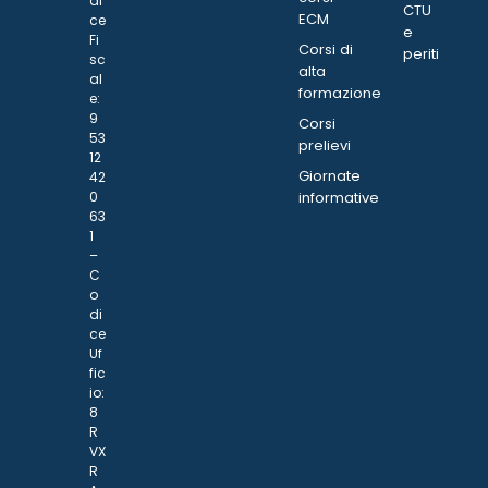
di
CTU
ECM
ce
e
Fi
Corsi di
periti
sc
alta
al
formazione
e:
9
Corsi
53
prelievi
12
Giornate
42
0
informative
63
1
–
C
o
di
ce
Uf
fic
io:
8
R
VX
R