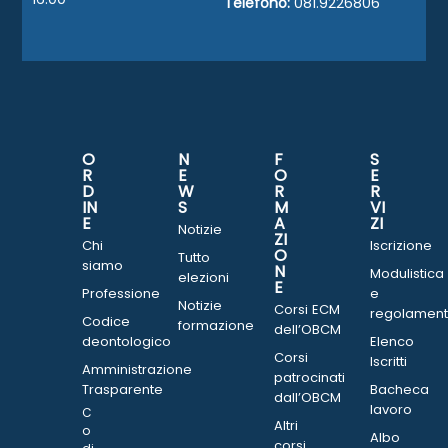
Telefono:
081.9226806
O
N
F
S
R
E
O
E
D
W
R
R
IN
S
M
VI
E
A
ZI
Notizie
ZI
Chi
Iscrizione
O
Tutto
siamo
N
Modulistica
elezioni
E
Professione
e
Notizie
Corsi ECM
regolament
Codice
formazione
dell’OBCM
deontologico
Elenco
Corsi
Iscritti
Amministrazione
patrocinati
Trasparente
Bacheca
dall’OBCM
lavoro
C
Altri
o
Albo
corsi