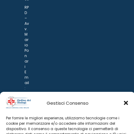
RP
D
–
Av
v.
M
ar
io
Po
n
ar
i
E
m
ail
:
rp
d
Gestisci Consenso
@
p
o
Per fornire le migliori esperienze, utilizziamo tecnologie come i
n
cookie per memorizzare e/o accedere alle informazioni del
ar
dispositivo. Il consenso a queste tecnologie ci permetterà di
i.it