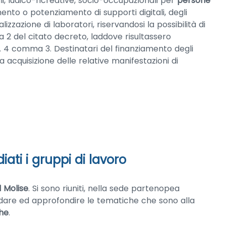
li, ludico-ricreative, socio-occupazionali per
persone
nto o potenziamento di supporti digitali, degli
alizzazione di laboratori, riservandosi la possibilità di
a 2 del citato decreto, laddove risultassero
rt. 4 comma 3. Destinatari del finanziamento degli
ia acquisizione delle relative manifestazioni di
ati i gruppi di lavoro
l Molise
. Si sono riuniti, nella sede partenopea
dare ed approfondire le tematiche che sono alla
che
.