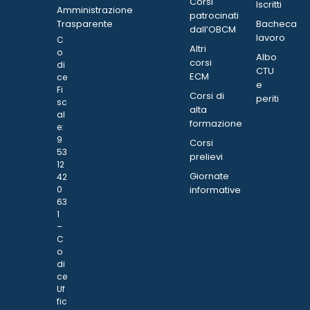
Corsi
Iscritti
Amministrazione
patrocinati
Trasparente
Bacheca
dall’OBCM
lavoro
C
Altri
o
Albo
corsi
di
CTU
ECM
ce
e
Fi
Corsi di
periti
sc
alta
al
formazione
e:
9
Corsi
53
prelievi
12
Giornate
42
0
informative
63
1
–
C
o
di
ce
Uf
fic