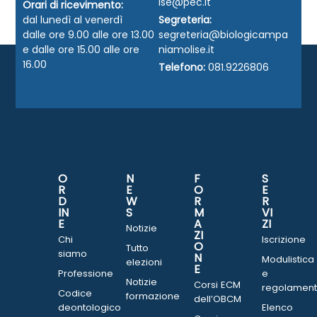
ise@pec.it
Orari di ricevimento:
dal lunedì al venerdì
Segreteria:
dalle ore 9.00 alle ore 13.00
segreteria@biologicampa
e dalle ore 15.00 alle ore
niamolise.it
16.00
Telefono:
081.9226806
O
N
F
S
R
E
O
E
D
W
R
R
IN
S
M
VI
E
A
ZI
Notizie
ZI
Chi
Iscrizione
O
Tutto
siamo
N
Modulistica
elezioni
E
Professione
e
Notizie
Corsi ECM
regolament
Codice
formazione
dell’OBCM
deontologico
Elenco