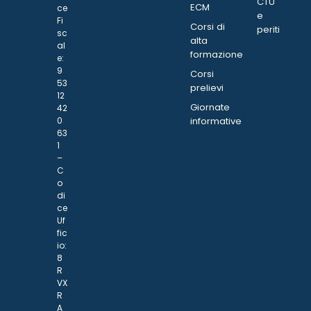
CTU
ECM
ce
e
Fi
Corsi di
periti
sc
alta
al
formazione
e:
9
Corsi
53
prelievi
12
Giornate
42
0
informative
63
1
–
C
o
di
ce
Uf
fic
io:
8
R
VX
R
A