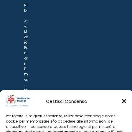
RP
D
–
Av
v.
M
ar
io
Po
n
ar
i
E
m
ail
:
rp
d
Gestisci Consenso
@
p
o
Per fornire le migliori esperienze, utilizziamo tecnologie come i
n
cookie per memorizzare e/o accedere alle informazioni del
ar
dispositivo. Il consenso a queste tecnologie ci permetterà di
i.it
elaborare dati come il comportamento di navigazione o ID unici