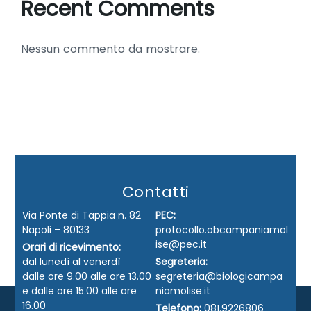
Recent Comments
Nessun commento da mostrare.
Contatti
Via Ponte di Tappia n. 82
PEC:
Napoli – 80133
protocollo.obcampaniamol
ise@pec.it
Orari di ricevimento:
dal lunedì al venerdì
Segreteria:
dalle ore 9.00 alle ore 13.00
segreteria@biologicampa
e dalle ore 15.00 alle ore
niamolise.it
16.00
Telefono:
081.9226806