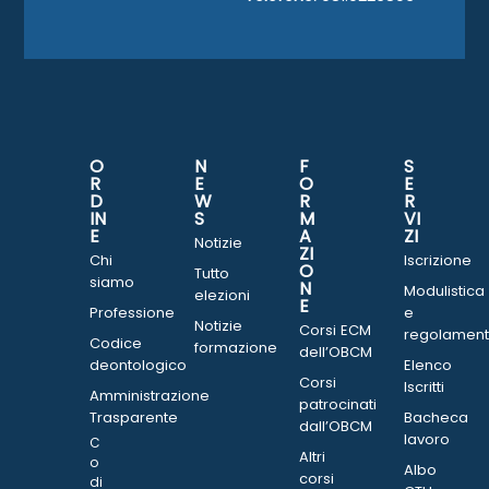
O
N
F
S
R
E
O
E
D
W
R
R
IN
S
M
VI
E
A
ZI
Notizie
ZI
Chi
Iscrizione
O
Tutto
siamo
N
Modulistica
elezioni
E
Professione
e
Notizie
Corsi ECM
regolament
Codice
formazione
dell’OBCM
deontologico
Elenco
Corsi
Iscritti
Amministrazione
patrocinati
Trasparente
Bacheca
dall’OBCM
lavoro
C
Altri
o
Albo
corsi
di