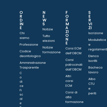
O
N
F
S
R
E
O
E
D
W
R
R
IN
S
M
VI
E
A
ZI
Notizie
ZI
Chi
Iscrizione
O
Tutto
siamo
N
Modulistica
elezioni
E
Professione
e
Notizie
Corsi ECM
regolament
Codice
formazione
dell’OBCM
deontologico
Elenco
Corsi
Iscritti
Amministrazione
patrocinati
Trasparente
Bacheca
dall’OBCM
lavoro
C
Altri
o
Albo
corsi
di
CTU
ECM
ce
e
Fi
Corsi di
periti
sc
alta
al
formazione
e: