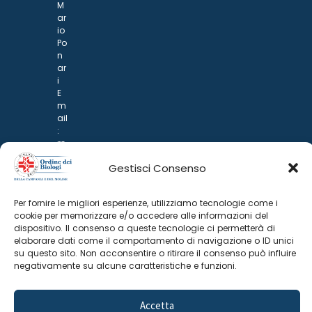
M
ar
io
Po
n
ar
i
E
m
ail
:
rp
d
Gestisci Consenso
@
p
o
Per fornire le migliori esperienze, utilizziamo tecnologie come i
n
cookie per memorizzare e/o accedere alle informazioni del
ar
dispositivo. Il consenso a queste tecnologie ci permetterà di
i.it
elaborare dati come il comportamento di navigazione o ID unici
su questo sito. Non acconsentire o ritirare il consenso può influire
negativamente su alcune caratteristiche e funzioni.
Accetta