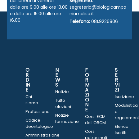
dal lunedì al venerdì
Segreteria:
dalle ore 9.00 alle ore 13.00
segreteria@biologicampa
e dalle ore 15.00 alle ore
niamolise.it
16.00
Telefono:
081.9226806
O
N
F
S
R
E
O
E
D
W
R
R
IN
S
M
VI
E
A
ZI
Notizie
ZI
Chi
Iscrizione
O
Tutto
siamo
N
Modulistica
elezioni
E
Professione
e
Notizie
Corsi ECM
regolament
Codice
formazione
dell’OBCM
deontologico
Elenco
Corsi
Iscritti
Amministrazione
patrocinati