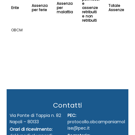
Assenza
e
Assenza
Totale
Ente
per
assenze
per ferie
Assenze
malattia
retribuiti
e non
retribuiti
OBCM
Contatti
Via Ponte di Tappia n. 82
PEC:
Napoli – 80133
protocollo.obcampaniamol
ise@pec.it
Orari di ricevimento: