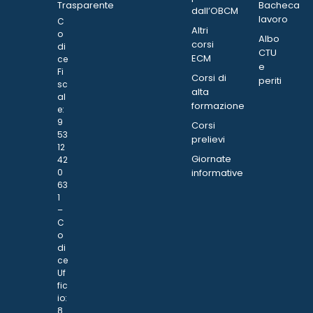
Trasparente
Bacheca
dall’OBCM
lavoro
C
Altri
o
Albo
corsi
di
CTU
ECM
ce
e
Fi
Corsi di
periti
sc
alta
al
formazione
e:
9
Corsi
53
prelievi
12
Giornate
42
0
informative
63
1
–
C
o
di
ce
Uf
fic
io:
8