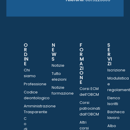
O
N
F
S
R
E
O
E
D
W
R
R
IN
S
M
VI
E
A
ZI
Notizie
ZI
Chi
Iscrizione
O
Tutto
siamo
N
Modulistica
elezioni
E
Professione
e
Notizie
Corsi ECM
regolament
Codice
formazione
dell’OBCM
deontologico
Elenco
Corsi
Iscritti
Amministrazione
patrocinati
Trasparente
Bacheca
dall’OBCM
lavoro
C
Altri
o
Albo
corsi
di