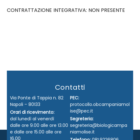
CONTRATTAZIONE INTEGRATIVA: NON PRESENTE
Contatti
Via Ponte di Tappia n. 82
PEC:
Napoli – 80133
protocollo.obcampaniamol
ise@pec.it
Orari di ricevimento:
dal lunedì al venerdì
Segreteria:
dalle ore 9.00 alle ore 13.00
segreteria@biologicampa
e dalle ore 15.00 alle ore
niamolise.it
16.00
Telefono:
081.9226806