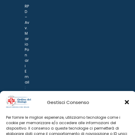
RP
D
–
Av
v.
M
ar
io
Po
n
ar
i
E
m
ail
:
rp
d
Gestisci Consenso
@
p
o
Per fornire le migliori esperienze, utilizziamo tecnologie come i
n
cookie per memorizzare e/o accedere alle informazioni del
ar
dispositivo. Il consenso a queste tecnologie ci permetterà di
i.it
elaborare dati come il comportamento di navigazione o ID unici