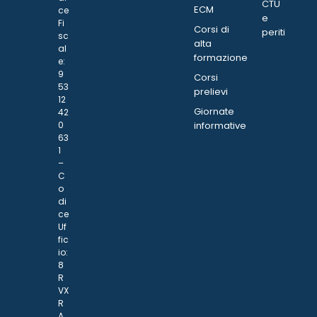
CTU
ECM
ce
e
Fi
Corsi di
periti
sc
alta
al
formazione
e:
9
Corsi
53
prelievi
12
Giornate
42
0
informative
63
1
–
C
o
di
ce
Uf
fic
io:
8
R
VX
R
A