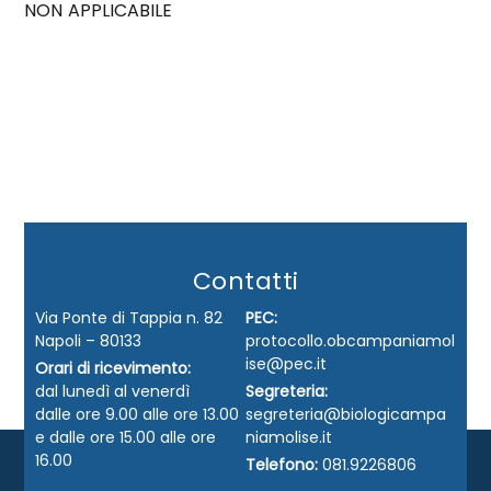
NON APPLICABILE
Contatti
Via Ponte di Tappia n. 82
PEC:
Napoli – 80133
protocollo.obcampaniamol
ise@pec.it
Orari di ricevimento:
dal lunedì al venerdì
Segreteria:
dalle ore 9.00 alle ore 13.00
segreteria@biologicampa
e dalle ore 15.00 alle ore
niamolise.it
16.00
Telefono:
081.9226806