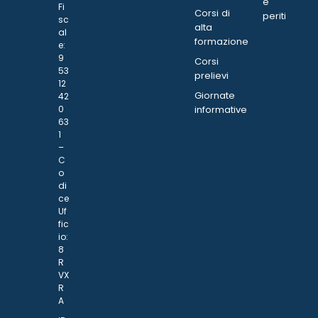
e
Fi
Corsi di
periti
sc
alta
al
formazione
e:
9
Corsi
53
prelievi
12
Giornate
42
0
informative
63
1
–
C
o
di
ce
Uf
fic
io:
8
R
VX
R
A