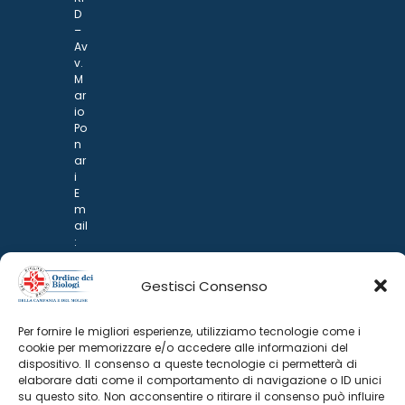
D
–
Av
v.
M
ar
io
Po
n
ar
i
E
m
ail
:
rp
d
Gestisci Consenso
@
p
o
Per fornire le migliori esperienze, utilizziamo tecnologie come i
n
cookie per memorizzare e/o accedere alle informazioni del
ar
dispositivo. Il consenso a queste tecnologie ci permetterà di
i.it
elaborare dati come il comportamento di navigazione o ID unici
su questo sito. Non acconsentire o ritirare il consenso può influire