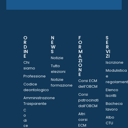
O
N
F
S
R
E
O
E
D
W
R
R
IN
S
M
VI
E
A
ZI
Notizie
ZI
Chi
Iscrizione
O
Tutto
siamo
N
Modulistica
elezioni
E
Professione
e
Notizie
Corsi ECM
regolament
Codice
formazione
dell’OBCM
deontologico
Elenco
Corsi
Iscritti
Amministrazione
patrocinati
Trasparente
Bacheca
dall’OBCM
lavoro
C
Altri
o
Albo
corsi
di
CTU
ECM
ce