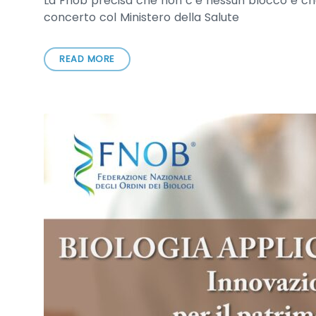
La Fnob precisa che non c’è nessun blocco e che
concerto col Ministero della Salute
READ MORE