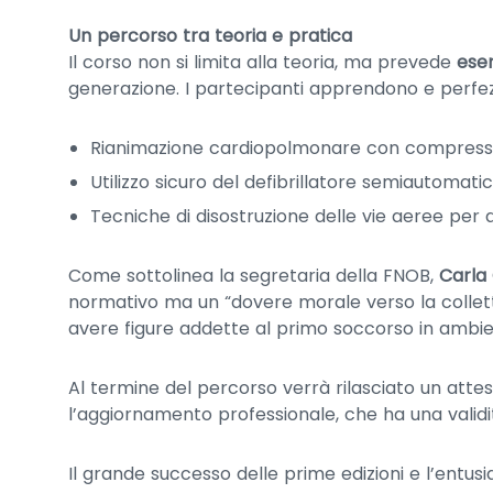
Un percorso tra teoria e pratica
Il corso non si limita alla teoria, ma prevede
eser
generazione. I partecipanti apprendono e perfez
Rianimazione cardiopolmonare con compression
Utilizzo sicuro del defibrillatore semiautomati
Tecniche di disostruzione delle vie aeree per a
Come sottolinea la segretaria della FNOB,
Carla
normativo ma un “dovere morale verso la colletti
avere figure addette al primo soccorso in ambien
Al termine del percorso verrà rilasciato un att
l’aggiornamento professionale, che ha una validit
Il grande successo delle prime edizioni e l’entu