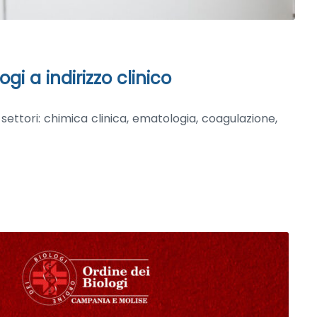
gi a indirizzo clinico
ettori: chimica clinica, ematologia, coagulazione,