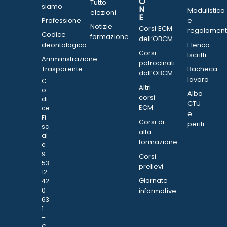
O
Tutto
siamo
N
Modulistica
elezioni
E
Professione
e
Notizie
Corsi ECM
regolament
Codice
formazione
dell’OBCM
deontologico
Elenco
Corsi
Iscritti
Amministrazione
patrocinati
Trasparente
Bacheca
dall’OBCM
lavoro
C
Altri
o
Albo
corsi
di
CTU
ECM
ce
e
Fi
Corsi di
periti
sc
alta
al
formazione
e:
9
Corsi
53
prelievi
12
Giornate
42
0
informative
63
1
–
C