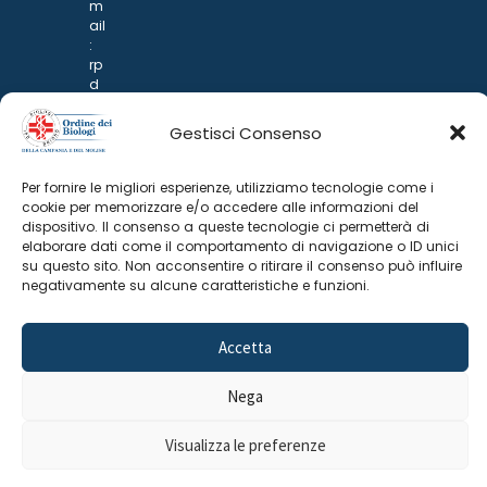
m
ail
:
rp
d
@
p
Gestisci Consenso
o
n
ar
Per fornire le migliori esperienze, utilizziamo tecnologie come i
i.it
cookie per memorizzare e/o accedere alle informazioni del
dispositivo. Il consenso a queste tecnologie ci permetterà di
elaborare dati come il comportamento di navigazione o ID unici
su questo sito. Non acconsentire o ritirare il consenso può influire
negativamente su alcune caratteristiche e funzioni.
Accetta
©
2025 Odine Biologi della Campania
Cookie Policy
–
Nega
e del Molise
Privacy Policy
Visualizza le preferenze