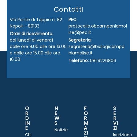
Contatti
Via Ponte di Tappia n. 82
PEC:
Napoli – 80133
protocollo.obcampaniamol
ise@pec.it
Orari di ricevimento:
dal lunedì al venerdì
Segreteria:
dalle ore 9.00 alle ore 13.00
segreteria@biologicampa
e dalle ore 15.00 alle ore
niamolise.it
16.00
Telefono:
081.9226806
O
N
F
S
R
E
O
E
D
W
R
R
IN
S
M
VI
E
A
ZI
Notizie
ZI
Chi
Iscrizione