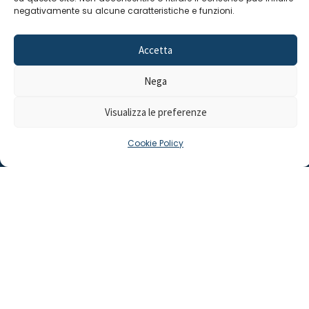
i
negativamente su alcune caratteristiche e funzioni.
E
m
ail
Accetta
:
rp
d
Nega
@
p
Visualizza le preferenze
o
n
ar
Cookie Policy
i.it
©
2025 Odine Biologi della Campania
Cookie Policy
–
e del Molise
Privacy Policy