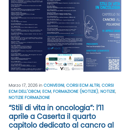
Marzo 17, 2026
in
CONVEGNI
,
CORSI ECM ALTRI
,
CORSI
ECM DELL'OBCM
,
ECM
,
FORMAZIONE (NOTIZIE)
,
NOTIZIE
,
NOTIZIE FORMAZIONE
“Stili di vita in oncologia”: l’11
aprile a Caserta il quarto
capitolo dedicato al cancro al