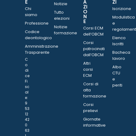
E
A
ZI
Notizie
ZI
Chi
Iscrizione
O
Tutto
siamo
N
Modulistica
elezioni
E
Professione
e
Notizie
Corsi ECM
regolament
Codice
formazione
dell’OBCM
deontologico
Elenco
Corsi
Iscritti
Amministrazione
patrocinati
Trasparente
Bacheca
dall’OBCM
lavoro
C
Altri
o
Albo
corsi
di
CTU
ECM
ce
e
Fi
Corsi di
periti
sc
alta
al
formazione
e:
9
Corsi
53
prelievi
12
Giornate
42
0
informative
63
1