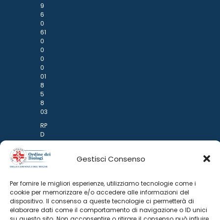
9
6
0
61
0
0
0
0
01
8
5
8
03
RP
D
–
Av
Gestisci Consenso
v.
M
ar
Per fornire le migliori esperienze, utilizziamo tecnologie come i
io
cookie per memorizzare e/o accedere alle informazioni del
Po
dispositivo. Il consenso a queste tecnologie ci permetterà di
n
elaborare dati come il comportamento di navigazione o ID unici
ar
su questo sito. Non acconsentire o ritirare il consenso può influire