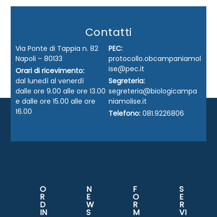
Contatti
Via Ponte di Tappia n. 82
PEC:
Napoli – 80133
protocollo.obcampaniamol
ise@pec.it
Orari di ricevimento:
dal lunedì al venerdì
Segreteria:
dalle ore 9.00 alle ore 13.00
segreteria@biologicampa
e dalle ore 15.00 alle ore
niamolise.it
16.00
Telefono:
081.9226806
O
N
F
S
R
E
O
E
D
W
R
R
IN
S
M
VI